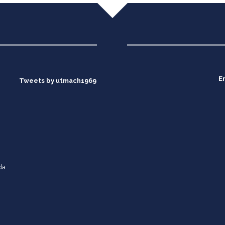
E
Tweets by utmach1969
da