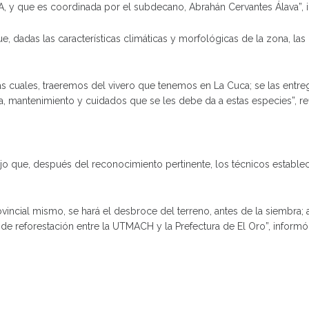
A, y que es coordinada por el subdecano, Abrahán Cervantes Álava”, in
que, dadas las características climáticas y morfológicas de la zona, l
as cuales, traeremos del vivero que tenemos en La Cuca; se las entr
 mantenimiento y cuidados que se les debe da a estas especies”, refir
dijo que, después del reconocimiento pertinente, los técnicos estab
vincial mismo, se hará el desbroce del terreno, antes de la siembra; 
de reforestación entre la UTMACH y la Prefectura de El Oro”, informó 