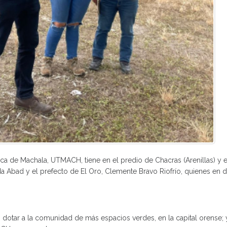
ica de Machala, UTMACH, tiene en el predio de Chacras (Arenillas) y 
 Abad y el prefecto de El Oro, Clemente Bravo Riofrío, quienes en di
s dotar a la comunidad de más espacios verdes, en la capital orense; 