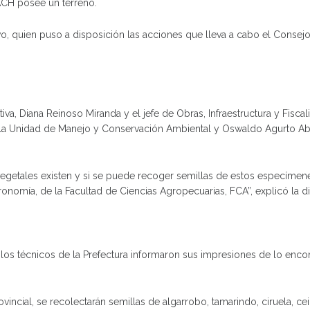
ACH posee un terreno.
, quien puso a disposición las acciones que lleva a cabo el Consej
ativa, Diana Reinoso Miranda y el jefe de Obras, Infraestructura y Fisc
e la Unidad de Manejo y Conservación Ambiental y Oswaldo Agurto Abril
vegetales existen y si se puede recoger semillas de estos especímene
gronomía, de la Facultad de Ciencias Agropecuarias, FCA”, explicó la d
 los técnicos de la Prefectura informaron sus impresiones de lo enco
incial, se recolectarán semillas de algarrobo, tamarindo, ciruela, ce