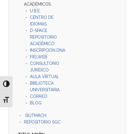
ACADÉMICOS
U.B.E.
CENTRO DE
IDIOMAS
D-SPACE
REPOSITORIO
ACADÉMICO
INSCRIPCIÓN DNA
FIELWEB
CONSULTORIO
JURÍDICO
AULA VIRTUAL
BIBLIOTECA
Alternar alto contraste
UNIVERSITARIA
CORREO
Alternar tamaño de letra
BLOG
SIUTMACH
REPOSITORIO SGC