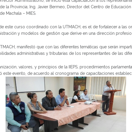
rector Administratorio, se inició esta capacitación a los representant
 la Provincia; Ing. Javier Bermeo, Director del Centro de Educación
l de Machala – MIES.
 de este curso coordinado con la UTMACH, es el de fortalecer a las org
stración y modelos de gestión que derive en una dirección profesion
UTMACH, manifestó que con las diferentes temáticas que serán imparti
ilidades administrativas y tributarias de los representantes de las dif
ganización, valores, y principios de la IIEPS, procedimientos parlamen
ició este evento, de acuerdo al cronograma de capacitaciones estable