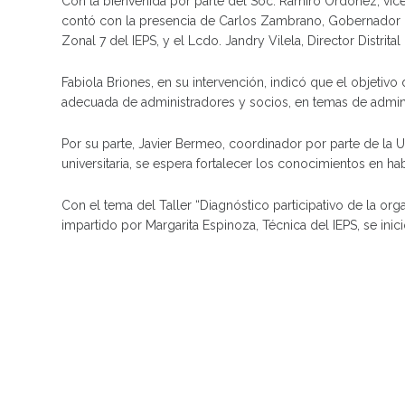
Con la bienvenida por parte del Soc. Ramiro Ordoñez, vicer
contó con la presencia de Carlos Zambrano, Gobernador de
Zonal 7 del IEPS, y el Lcdo. Jandry Vilela, Director Distrita
Fabiola Briones, en su intervención, indicó que el objetivo
adecuada de administradores y socios, en temas de admini
Por su parte, Javier Bermeo, coordinador por parte de la 
universitaria, se espera fortalecer los conocimientos en hab
Con el tema del Taller “Diagnóstico participativo de la or
impartido por Margarita Espinoza, Técnica del IEPS, se in