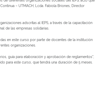
es de diferentes organizaciones sociales del IEPS, acto que
 Continua – UTMACH; Lcda. Fabiola Briones, Director
anizaciones adscritas al IEPS, a través de la capacitación
al de las empresas solidarias.
das en este curso por parte de docentes de la institución
erentes organizaciones.
tarios, guía para elaboración y aprobación de reglamentos”,
cido para este curso, que tendrá una duración de 5 meses.