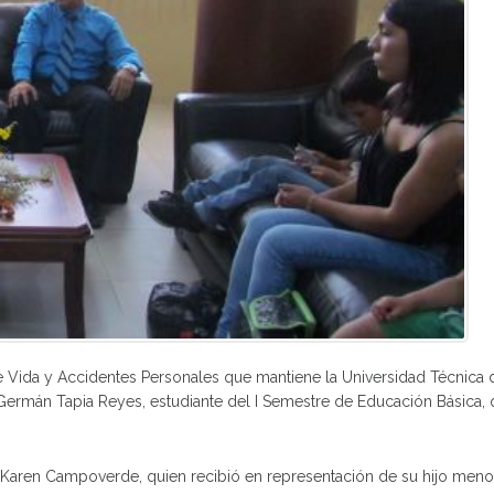
 Vida y Accidentes Personales que mantiene la Universidad Técnica d
 Germán Tapia Reyes, estudiante del I Semestre de Educación Básica,
a Karen Campoverde, quien recibió en representación de su hijo meno