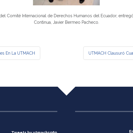
l del Comité Internacional de Derechos Humanos del Ecuador, entreg
Continua, Javier Bermeo Pacheco.
nces En La UTMACH
UTMACH Clausuró Cuarto
E
Tweets by utmach1969