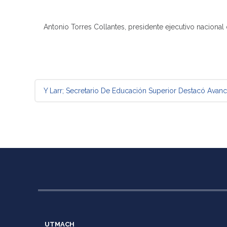
Antonio Torres Collantes, presidente ejecutivo naciona
Mensaje de navegación
Y Larr;
Secretario De Educación Superior Destacó Ava
UTMACH