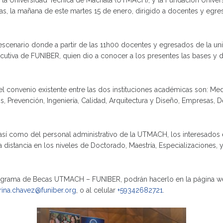
la Universidad Técnica de Machala (UTMACH), y la Fundación Univers
as, la mañana de este martes 15 de enero, dirigido a docentes y egres
e el escenario donde a partir de las 11h00 docentes y egresados de la u
jecutiva de FUNIBER, quien dio a conocer a los presentes las bases y
l convenio existente entre las dos instituciones académicas son: Med
revención, Ingeniería, Calidad, Arquitectura y Diseño, Empresas, Dere
así como del personal administrativo de la UTMACH, los interesados 
 distancia en los niveles de Doctorado, Maestría, Especializaciones,
 Programa de Becas UTMACH – FUNIBER, podrán hacerlo en la página 
rina.chavez@funiber.org
, o al celular
+59342682721
.