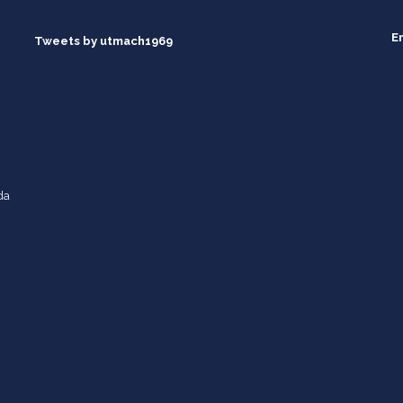
E
Tweets by utmach1969
da