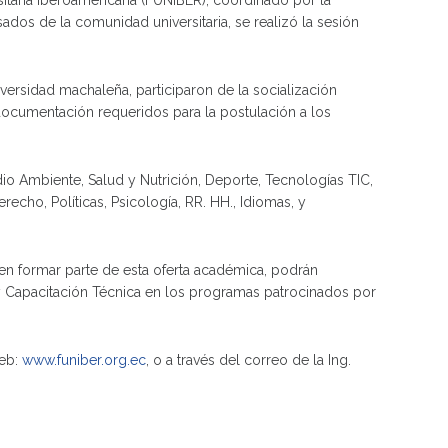
itaria Iberoamericana (FUNIBER), coordinado por la
ados de la comunidad universitaria, se realizó la sesión
niversidad machaleña, participaron de la socialización
 documentación requeridos para la postulación a los
io Ambiente, Salud y Nutrición, Deporte, Tecnologías TIC,
cho, Políticas, Psicología, RR. HH., Idiomas, y
en formar parte de esta oferta académica, podrán
 y Capacitación Técnica en los programas patrocinados por
web:
www.funiber.org.ec
, o a través del correo de la Ing.