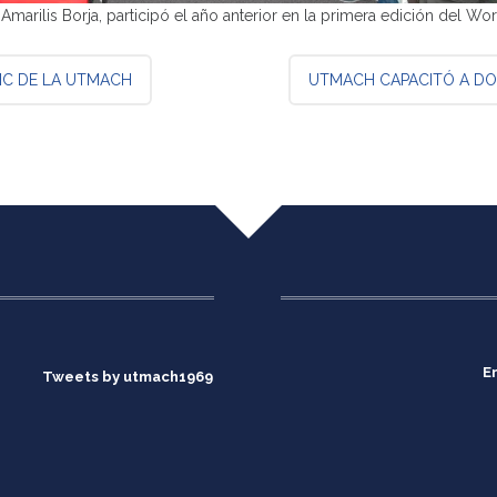
cipó el año anterior en la primera edición del Work Talk
AIC DE LA UTMACH
UTMACH CAPACITÓ A DO
E
Tweets by utmach1969