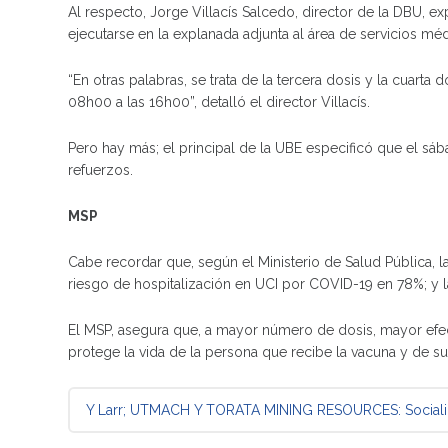
Al respecto, Jorge Villacís Salcedo, director de la DBU, ex
ejecutarse en la explanada adjunta al área de servicios méd
“En otras palabras, se trata de la tercera dosis y la cuart
08h00 a las 16h00”, detalló el director Villacís.
Pero hay más; el principal de la UBE especificó que el sá
refuerzos.
MSP
Cabe recordar que, según el Ministerio de Salud Pública, 
riesgo de hospitalización en UCI por COVID-19 en 78%; y 
El MSP, asegura que, a mayor número de dosis, mayor efect
protege la vida de la persona que recibe la vacuna y de su
Mensaje de navegación
Y Larr;
UTMACH Y TORATA MINING RESOURCES: Socializac