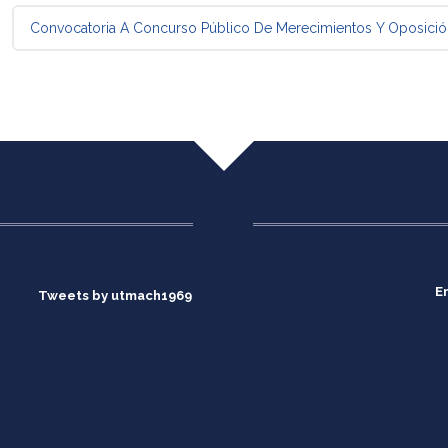
Convocatoria A Concurso Público De Merecimientos Y Oposició
E
Tweets by utmach1969