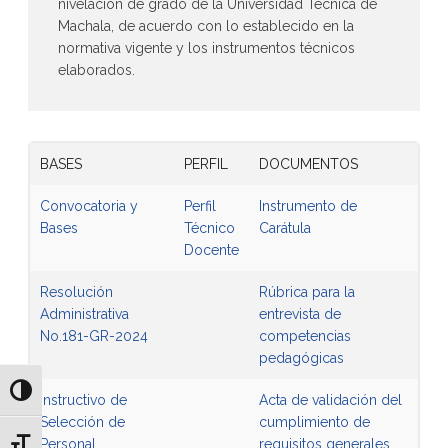
nivelación de grado de la Universidad Técnica de
Machala, de acuerdo con lo establecido en la
normativa vigente y los instrumentos técnicos
elaborados.
BASES
PERFIL
DOCUMENTOS
Convocatoria y
Perfil
Instrumento de
Bases
Técnico
Carátula
Docente
Resolución
Rúbrica para la
Administrativa
entrevista de
No.181-GR-2024
competencias
pedagógicas
Alternar alto contraste
Instructivo de
Acta de validación del
Selección de
cumplimiento de
Personal
requisitos generales
Alternar tamaño de letra