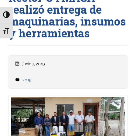
realizó entrega de
Alternar alto contraste
maquinarias, insumos
y herramientas
Alternar tamaño de letra
junio 7, 2019
2019