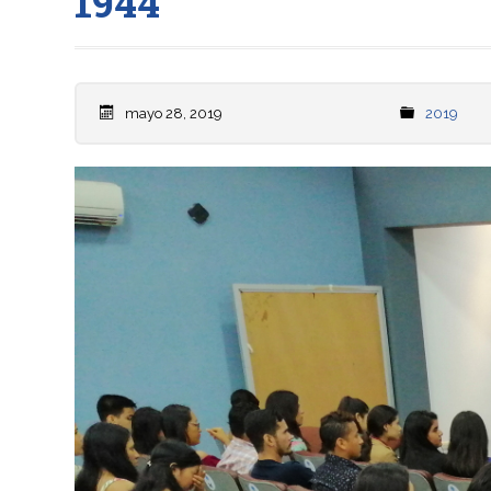
1944”
mayo 28, 2019
2019