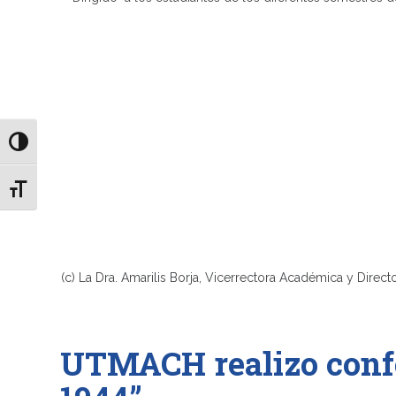
Alternar alto contraste
Alternar tamaño de letra
(c) La Dra. Amarilis Borja, Vicerrectora Académica y Dir
UTMACH realizo confe