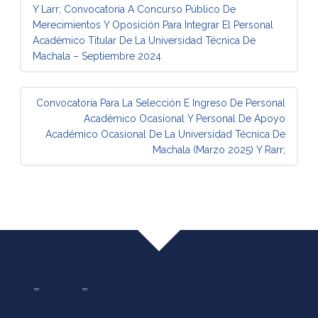
Mensaje de navegación
Y Larr;
Convocatoria A Concurso Público De
Merecimientos Y Oposición Para Integrar El Personal
Académico Titular De La Universidad Técnica De
Machala – Septiembre 2024
Convocatoria Para La Selección E Ingreso De Personal
Académico Ocasional Y Personal De Apoyo
Académico Ocasional De La Universidad Técnica De
Machala (Marzo 2025)
Y Rarr;